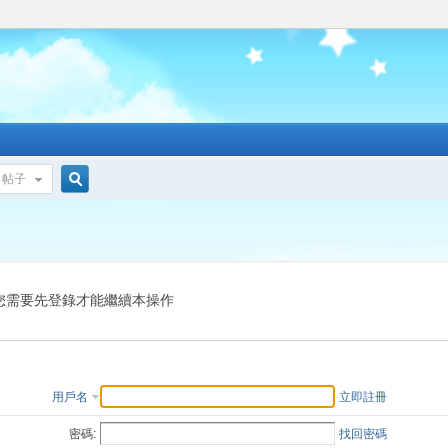
帖子
搜
索
您需要先登錄才能繼續本操作
用戶名
立即註冊
密碼:
找回密碼