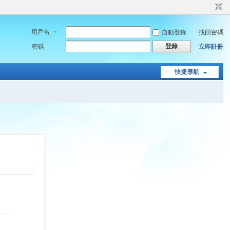
用戶名
自動登錄
找回密碼
登錄
密碼
立即註冊
快捷導航