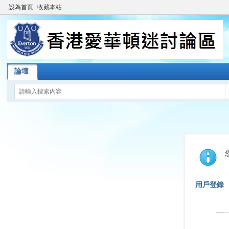
設為首頁
收藏本站
論壇
用戶登錄