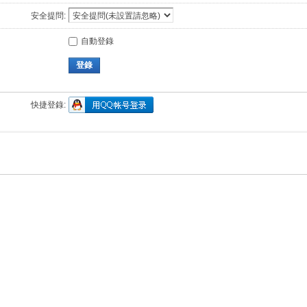
安全提問:
自動登錄
登錄
快捷登錄: