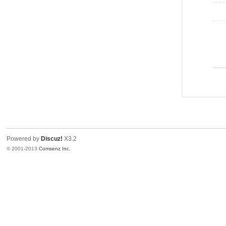
Powered by
Discuz!
X3.2
© 2001-2013
Comsenz Inc.