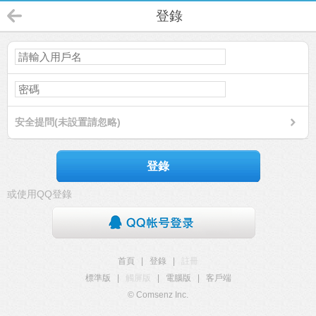
登錄
安全提問(未設置請忽略)
登錄
或使用QQ登錄
首頁
|
登錄
|
註冊
標準版
|
觸屏版
|
電腦版
|
客戶端
© Comsenz Inc.