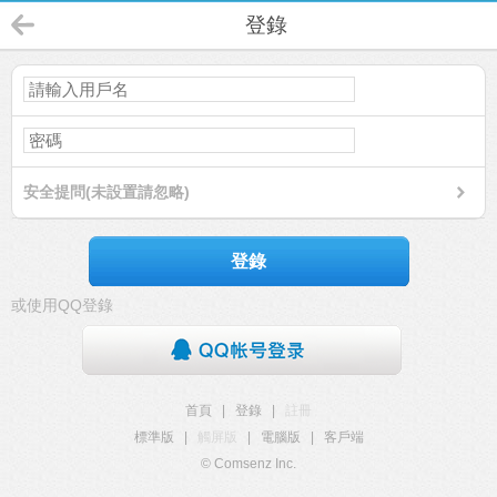
登錄
安全提問(未設置請忽略)
登錄
或使用QQ登錄
首頁
|
登錄
|
註冊
標準版
|
觸屏版
|
電腦版
|
客戶端
© Comsenz Inc.