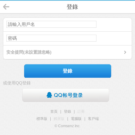
登錄
安全提問(未設置請忽略)
登錄
或使用QQ登錄
首頁
|
登錄
|
註冊
標準版
|
觸屏版
|
電腦版
|
客戶端
© Comsenz Inc.