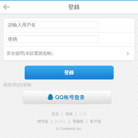
登錄
安全提問(未設置請忽略)
登錄
或使用QQ登錄
首頁
|
登錄
|
註冊
標準版
|
觸屏版
|
電腦版
|
客戶端
© Comsenz Inc.