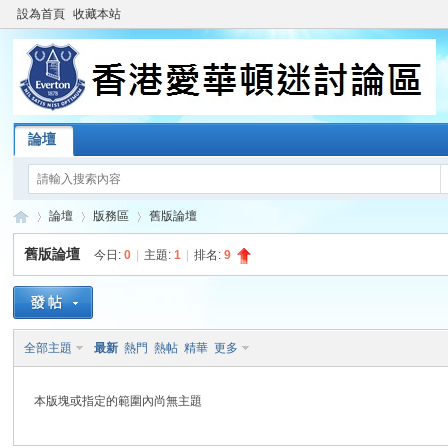
設為首頁
收藏本站
論壇
論壇
版務區
舊版論壇
舊版論壇
今日:
0
|
主題:
1
|
排名:
9
香
»
›
›
全部主題
最新
熱門
熱帖
精華
更多
本版塊或指定的範圍內尚無主題