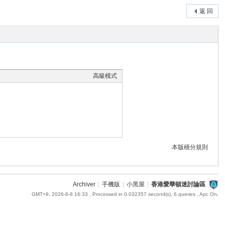
返 回
高級模式
本版積分規則
Archiver
|
手機版
|
小黑屋
|
香港愛華頓迷討論區
GMT+8, 2026-8-8 16:33
, Processed in 0.032357 second(s), 6 queries , Apc On.