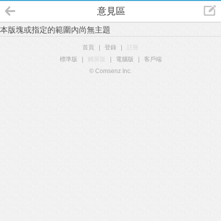
意見區
本版塊或指定的範圍內尚無主題
首頁
|
登錄
|
註冊
標準版
|
觸屏版
|
電腦版
|
客戶端
© Comsenz Inc.