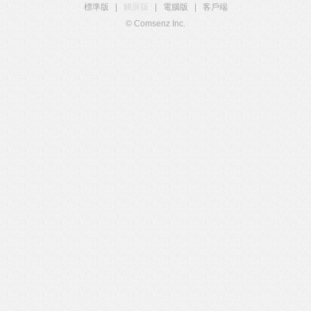
標準版
|
觸屏版
|
電腦版
|
客戶端
© Comsenz Inc.