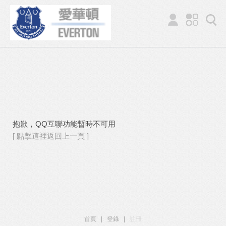
抱歉，QQ互聯功能暫時不可用
[ 點擊這裡返回上一頁 ]
首頁
|
登錄
|
註冊