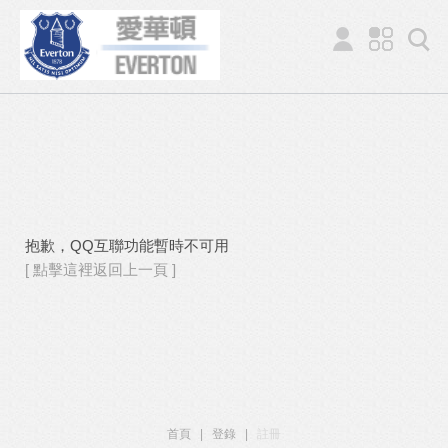
抱歉，QQ互聯功能暫時不可用
[ 點擊這裡返回上一頁 ]
首頁
|
登錄
|
註冊