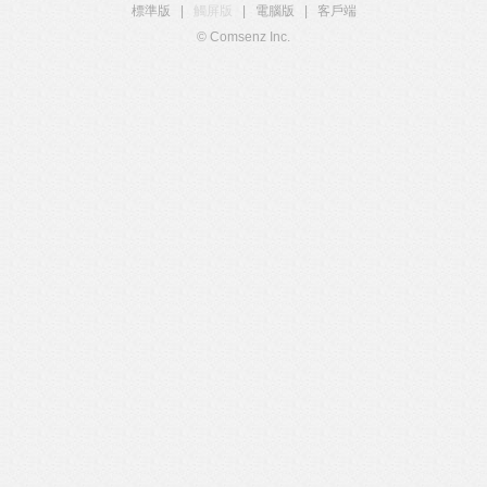
標準版
|
觸屏版
|
電腦版
|
客戶端
© Comsenz Inc.