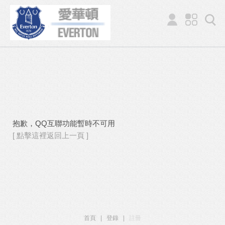
抱歉，QQ互聯功能暫時不可用
[ 點擊這裡返回上一頁 ]
首頁
|
登錄
|
註冊