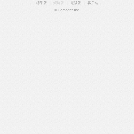
標準版
|
觸屏版
|
電腦版
|
客戶端
© Comsenz Inc.