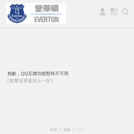
抱歉，QQ互聯功能暫時不可用
[ 點擊這裡返回上一頁 ]
首頁
|
登錄
|
註冊