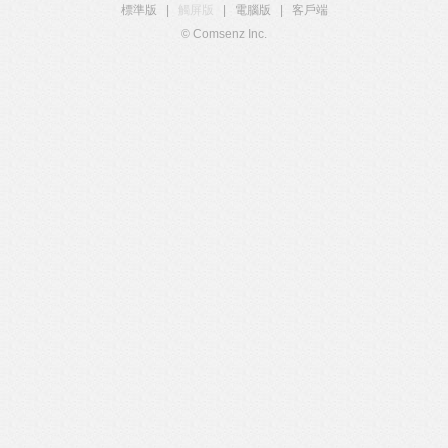
標準版
|
觸屏版
|
電腦版
|
客戶端
© Comsenz Inc.