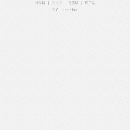
標準版
|
觸屏版
|
電腦版
|
客戶端
© Comsenz Inc.