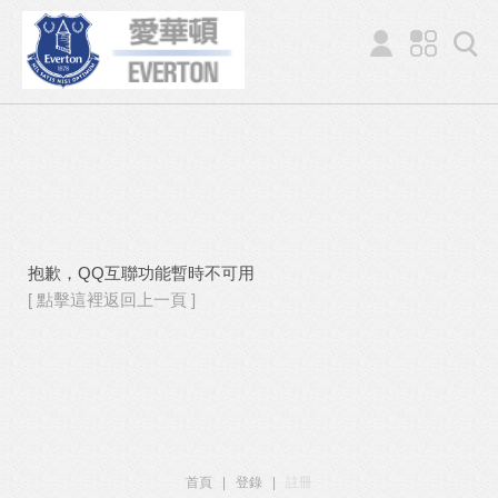
抱歉，QQ互聯功能暫時不可用
[ 點擊這裡返回上一頁 ]
首頁
|
登錄
|
註冊