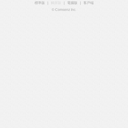
標準版
|
觸屏版
|
電腦版
|
客戶端
© Comsenz Inc.