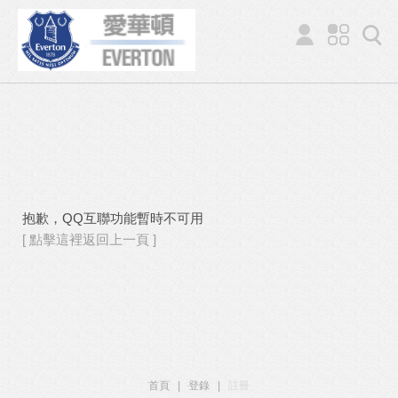
抱歉，QQ互聯功能暫時不可用
[ 點擊這裡返回上一頁 ]
首頁
|
登錄
|
註冊