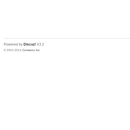
Powered by
Discuz!
X3.2
© 2001-2013
Comsenz Inc.