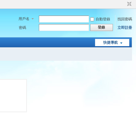
用戶名
自動登錄
找回密碼
登錄
密碼
立即註冊
快捷導航