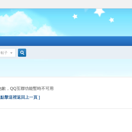
帖子
搜
索
抱歉，QQ互聯功能暫時不可用
[ 點擊這裡返回上一頁 ]