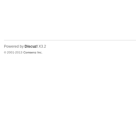
Powered by
Discuz!
X3.2
© 2001-2013
Comsenz Inc.