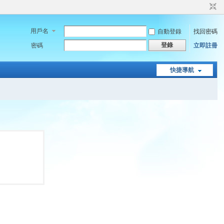
用戶名
自動登錄
找回密碼
登錄
密碼
立即註冊
快捷導航