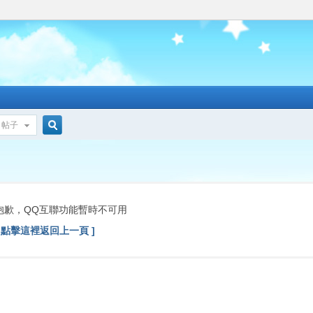
帖子
搜
索
抱歉，QQ互聯功能暫時不可用
[ 點擊這裡返回上一頁 ]