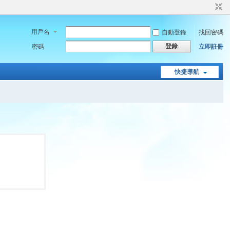
用戶名
自動登錄
找回密碼
登錄
密碼
立即註冊
快捷導航