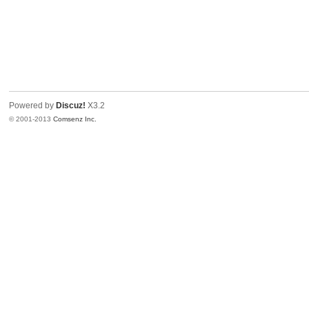
Powered by
Discuz!
X3.2
© 2001-2013
Comsenz Inc.