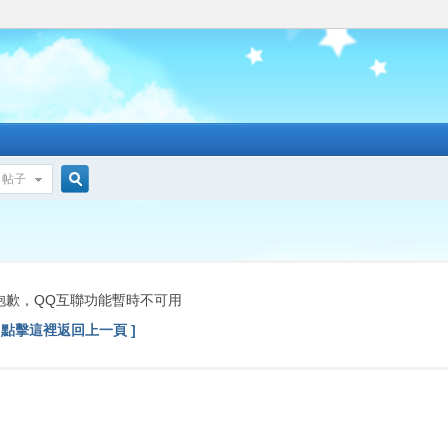
帖子
搜
索
抱歉，QQ互聯功能暫時不可用
[ 點擊這裡返回上一頁 ]