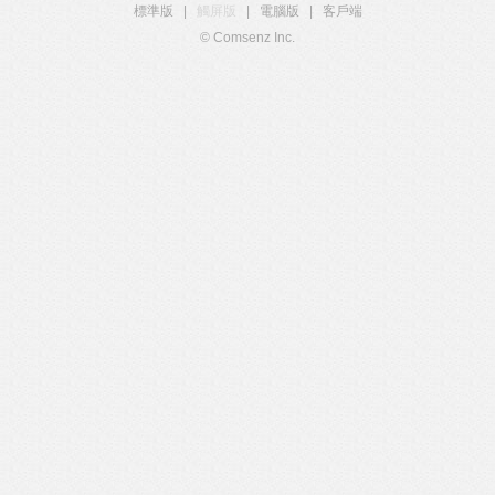
標準版
|
觸屏版
|
電腦版
|
客戶端
© Comsenz Inc.