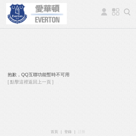
抱歉，QQ互聯功能暫時不可用
[ 點擊這裡返回上一頁 ]
首頁
|
登錄
|
註冊