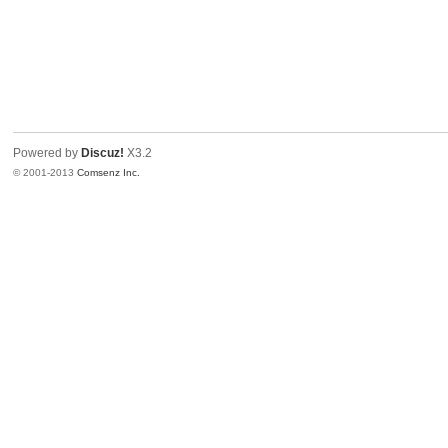
Powered by
Discuz!
X3.2
© 2001-2013
Comsenz Inc.