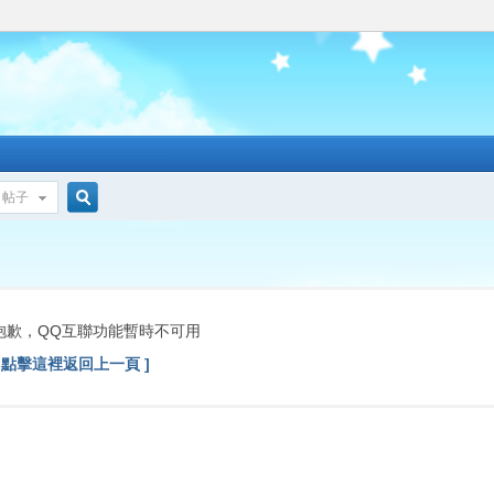
帖子
搜
索
抱歉，QQ互聯功能暫時不可用
[ 點擊這裡返回上一頁 ]