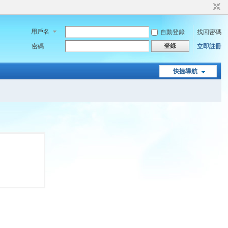
用戶名
自動登錄
找回密碼
登錄
密碼
立即註冊
快捷導航