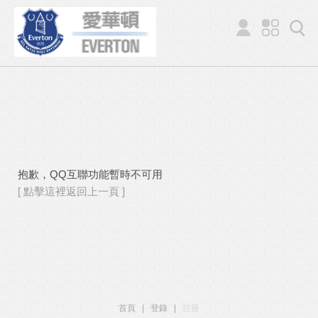
抱歉，QQ互聯功能暫時不可用
[ 點擊這裡返回上一頁 ]
首頁
|
登錄
|
註冊