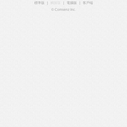
標準版
|
觸屏版
|
電腦版
|
客戶端
© Comsenz Inc.