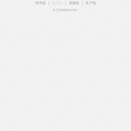
標準版
|
觸屏版
|
電腦版
|
客戶端
© Comsenz Inc.