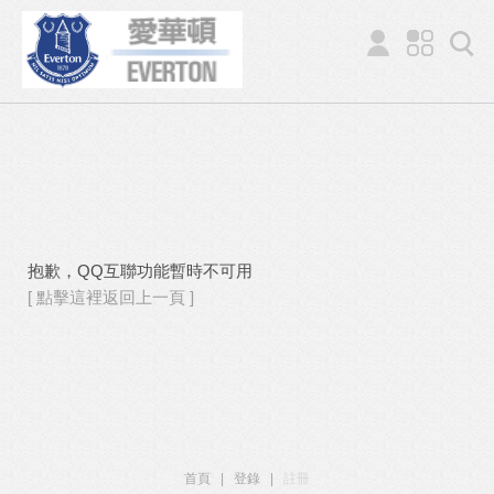
抱歉，QQ互聯功能暫時不可用
[ 點擊這裡返回上一頁 ]
首頁
|
登錄
|
註冊