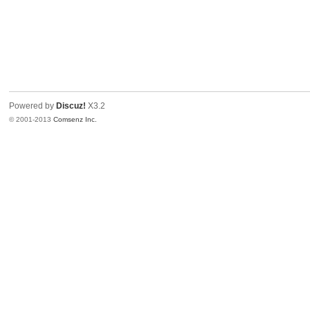
Powered by
Discuz!
X3.2
© 2001-2013
Comsenz Inc.