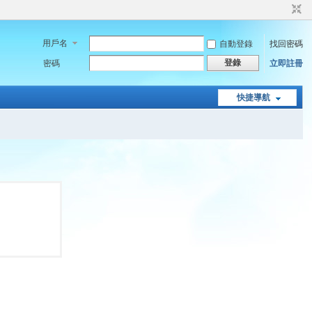
用戶名
自動登錄
找回密碼
登錄
密碼
立即註冊
快捷導航