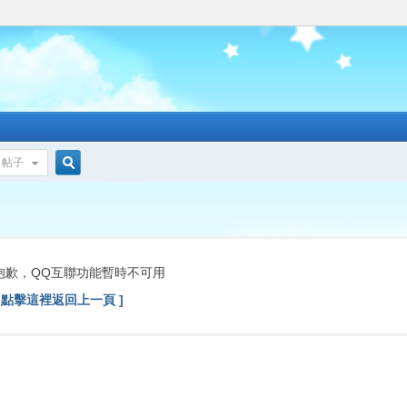
帖子
搜
索
抱歉，QQ互聯功能暫時不可用
[ 點擊這裡返回上一頁 ]