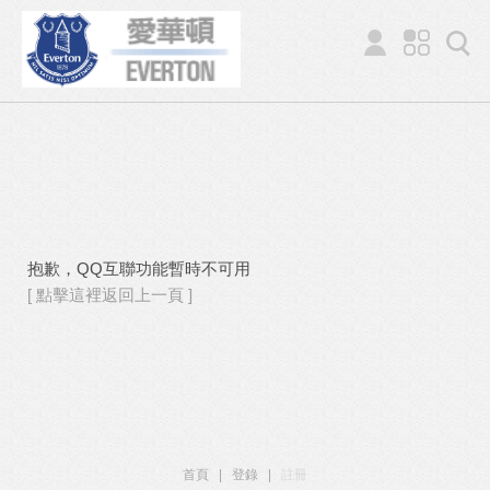
抱歉，QQ互聯功能暫時不可用
[ 點擊這裡返回上一頁 ]
首頁
|
登錄
|
註冊