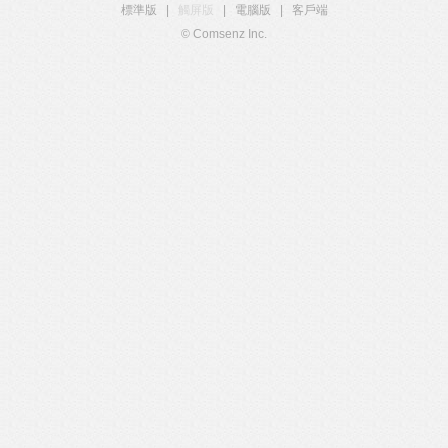
標準版
|
觸屏版
|
電腦版
|
客戶端
© Comsenz Inc.