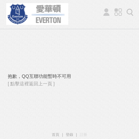
抱歉，QQ互聯功能暫時不可用
[ 點擊這裡返回上一頁 ]
首頁
|
登錄
|
註冊