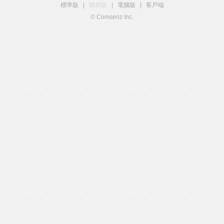
標準版
|
觸屏版
|
電腦版
|
客戶端
© Comsenz Inc.