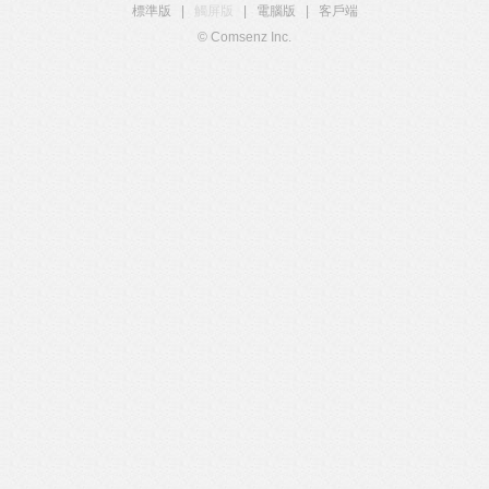
標準版
|
觸屏版
|
電腦版
|
客戶端
© Comsenz Inc.