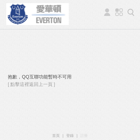
抱歉，QQ互聯功能暫時不可用
[ 點擊這裡返回上一頁 ]
首頁
|
登錄
|
註冊