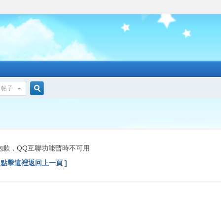
帖子
搜
索
抱歉，QQ互聯功能暫時不可用
[ 點擊這裡返回上一頁 ]