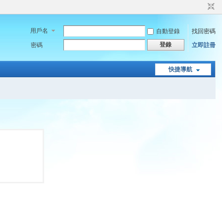
用戶名
自動登錄
找回密碼
登錄
密碼
立即註冊
快捷導航