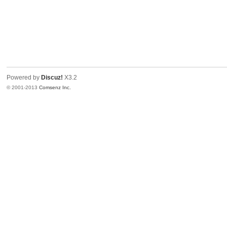
Powered by
Discuz!
X3.2
© 2001-2013
Comsenz Inc.