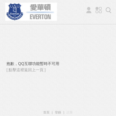
抱歉，QQ互聯功能暫時不可用
[ 點擊這裡返回上一頁 ]
首頁
|
登錄
|
註冊