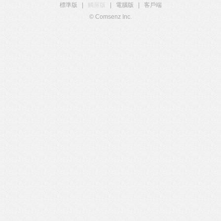
標準版
|
觸屏版
|
電腦版
|
客戶端
© Comsenz Inc.