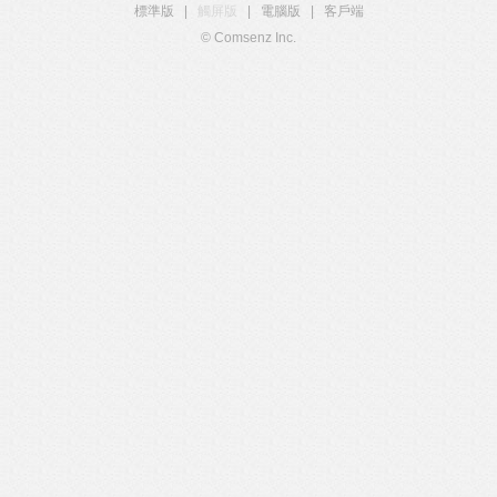
標準版
|
觸屏版
|
電腦版
|
客戶端
© Comsenz Inc.