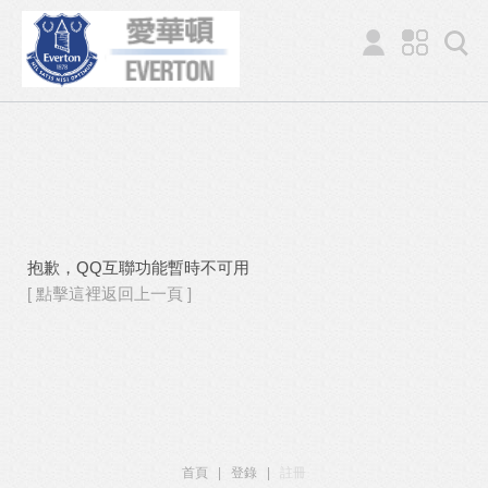
抱歉，QQ互聯功能暫時不可用
[ 點擊這裡返回上一頁 ]
首頁
|
登錄
|
註冊