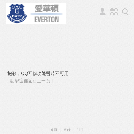
抱歉，QQ互聯功能暫時不可用
[ 點擊這裡返回上一頁 ]
首頁
|
登錄
|
註冊