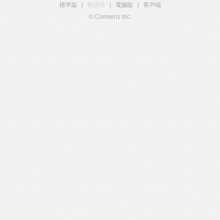
標準版
|
觸屏版
|
電腦版
|
客戶端
© Comsenz Inc.