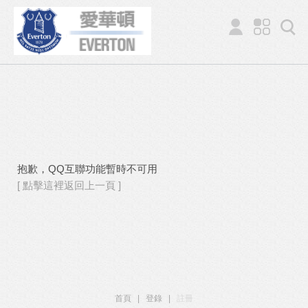
抱歉，QQ互聯功能暫時不可用
[ 點擊這裡返回上一頁 ]
首頁
|
登錄
|
註冊