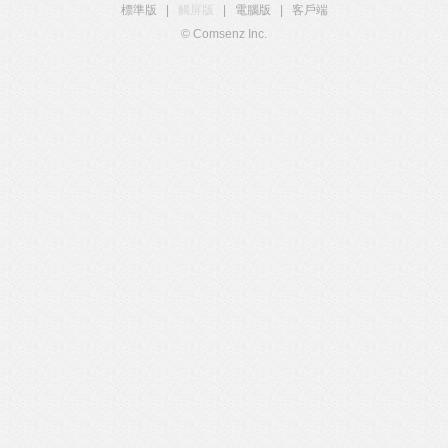
標準版
|
觸屏版
|
電腦版
|
客戶端
© Comsenz Inc.