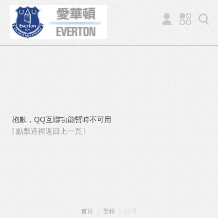
抱歉，QQ互聯功能暫時不可用
[ 點擊這裡返回上一頁 ]
首頁
|
登錄
|
註冊