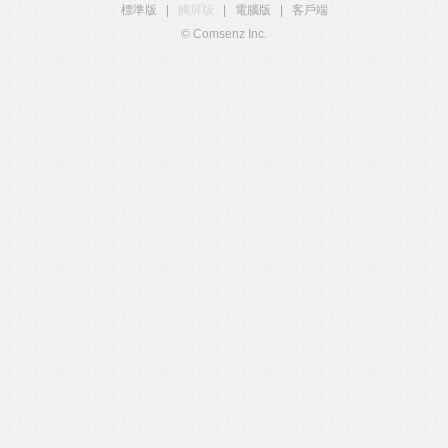
標準版
|
觸屏版
|
電腦版
|
客戶端
© Comsenz Inc.