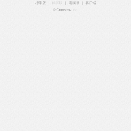
標準版
|
觸屏版
|
電腦版
|
客戶端
© Comsenz Inc.