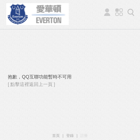
抱歉，QQ互聯功能暫時不可用
[ 點擊這裡返回上一頁 ]
首頁
|
登錄
|
註冊