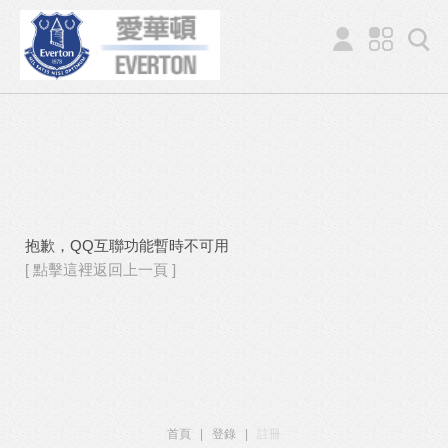
抱歉，QQ互聯功能暫時不可用
[ 點擊這裡返回上一頁 ]
首頁
|
登錄
|
註冊