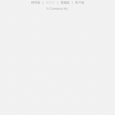
標準版
|
觸屏版
|
電腦版
|
客戶端
© Comsenz Inc.