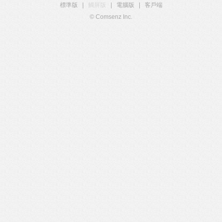
標準版
|
觸屏版
|
電腦版
|
客戶端
© Comsenz Inc.