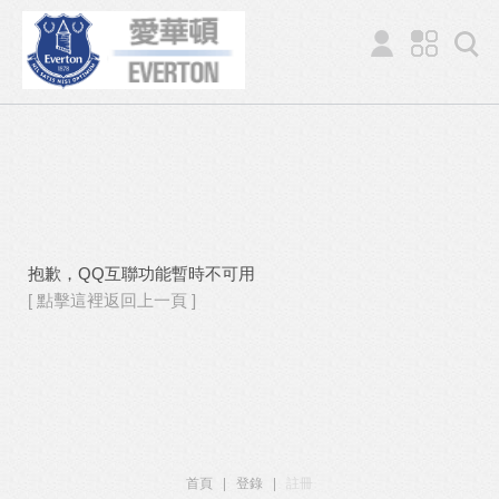
抱歉，QQ互聯功能暫時不可用
[ 點擊這裡返回上一頁 ]
首頁
|
登錄
|
註冊