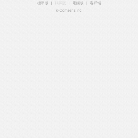
標準版
|
觸屏版
|
電腦版
|
客戶端
© Comsenz Inc.