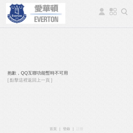
抱歉，QQ互聯功能暫時不可用
[ 點擊這裡返回上一頁 ]
首頁
|
登錄
|
註冊