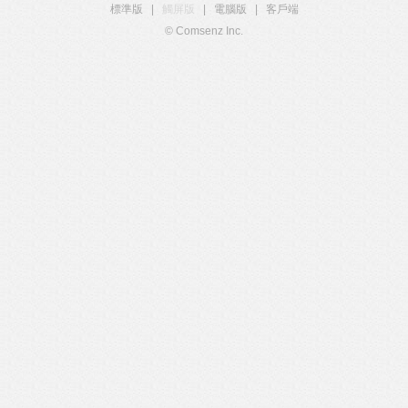
標準版
|
觸屏版
|
電腦版
|
客戶端
© Comsenz Inc.