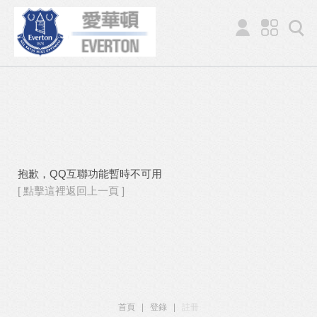
抱歉，QQ互聯功能暫時不可用
[ 點擊這裡返回上一頁 ]
首頁
|
登錄
|
註冊