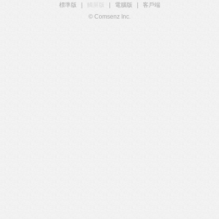
標準版
|
觸屏版
|
電腦版
|
客戶端
© Comsenz Inc.