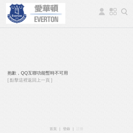
抱歉，QQ互聯功能暫時不可用
[ 點擊這裡返回上一頁 ]
首頁
|
登錄
|
註冊