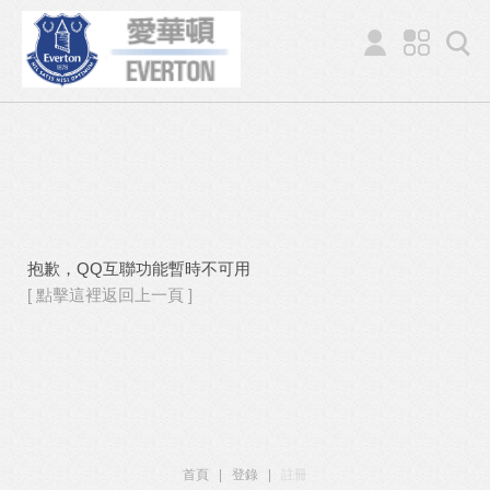
抱歉，QQ互聯功能暫時不可用
[ 點擊這裡返回上一頁 ]
首頁
|
登錄
|
註冊