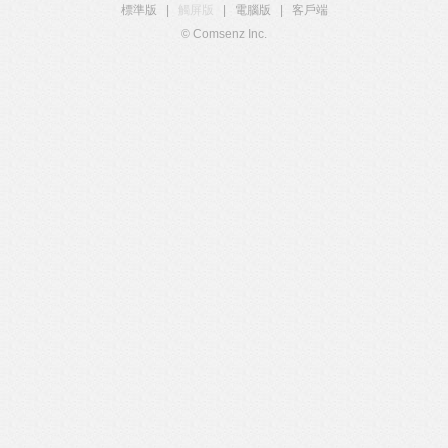
標準版
|
觸屏版
|
電腦版
|
客戶端
© Comsenz Inc.