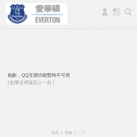
抱歉，QQ互聯功能暫時不可用
[ 點擊這裡返回上一頁 ]
首頁
|
登錄
|
註冊