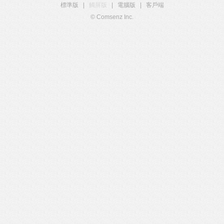
標準版
|
觸屏版
|
電腦版
|
客戶端
© Comsenz Inc.