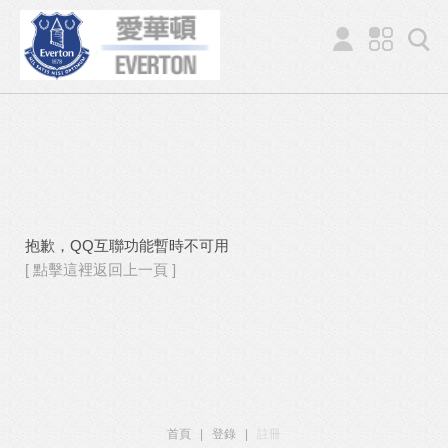
抱歉，QQ互聯功能暫時不可用
[ 點擊這裡返回上一頁 ]
首頁
|
登錄
|
註冊