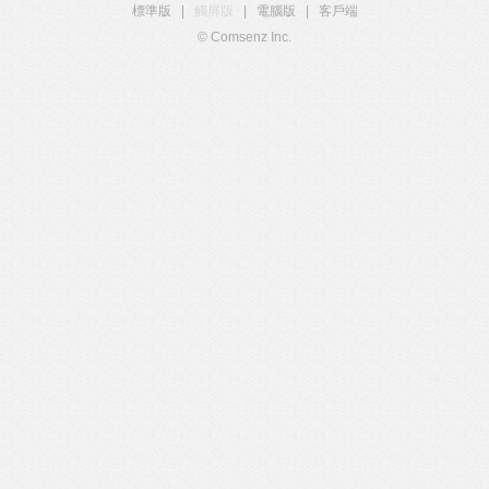
標準版
|
觸屏版
|
電腦版
|
客戶端
© Comsenz Inc.