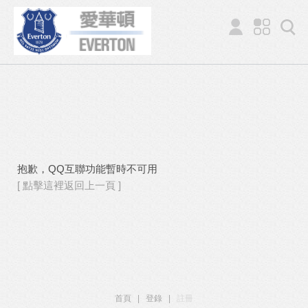
抱歉，QQ互聯功能暫時不可用
[ 點擊這裡返回上一頁 ]
首頁
|
登錄
|
註冊