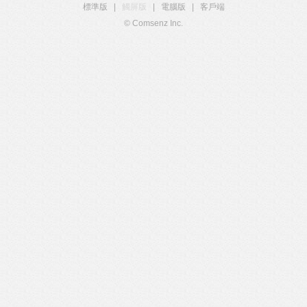
標準版
|
觸屏版
|
電腦版
|
客戶端
© Comsenz Inc.