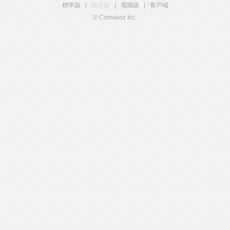
標準版
|
觸屏版
|
電腦版
|
客戶端
© Comsenz Inc.