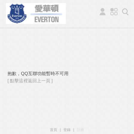
抱歉，QQ互聯功能暫時不可用
[ 點擊這裡返回上一頁 ]
首頁
|
登錄
|
註冊