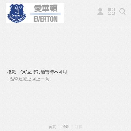
抱歉，QQ互聯功能暫時不可用
[ 點擊這裡返回上一頁 ]
首頁
|
登錄
|
註冊