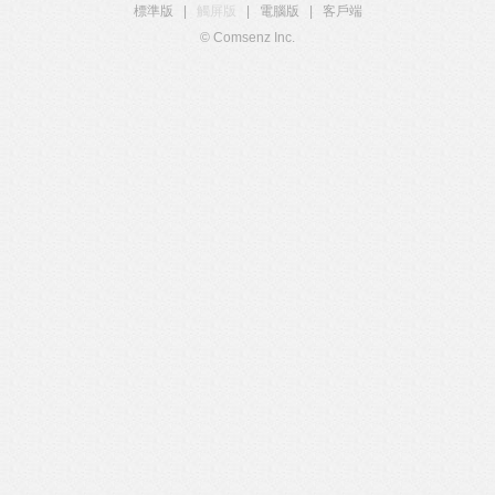
標準版
|
觸屏版
|
電腦版
|
客戶端
© Comsenz Inc.