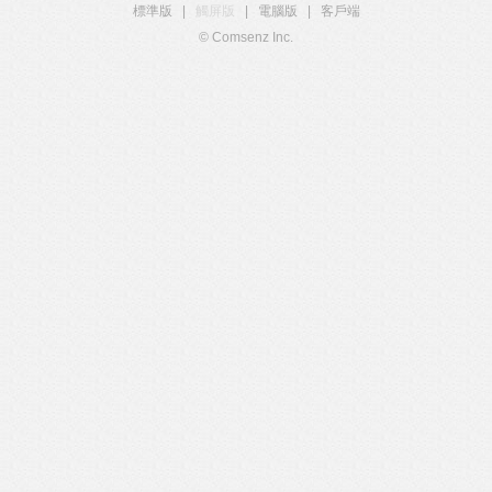
標準版
|
觸屏版
|
電腦版
|
客戶端
© Comsenz Inc.