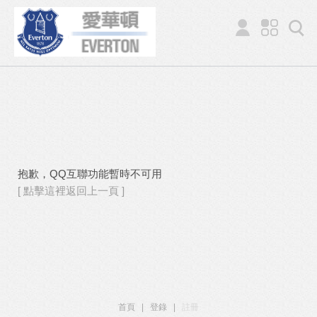
抱歉，QQ互聯功能暫時不可用
[ 點擊這裡返回上一頁 ]
首頁
|
登錄
|
註冊