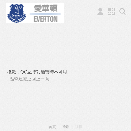
抱歉，QQ互聯功能暫時不可用
[ 點擊這裡返回上一頁 ]
首頁
|
登錄
|
註冊