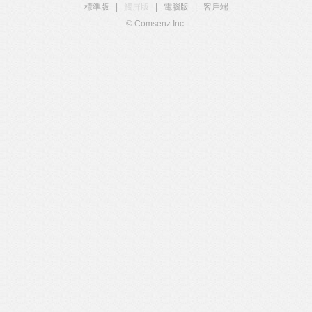
標準版
|
觸屏版
|
電腦版
|
客戶端
© Comsenz Inc.