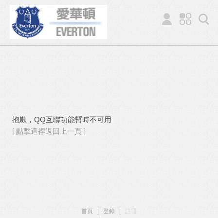
抱歉，QQ互聯功能暫時不可用
[ 點擊這裡返回上一頁 ]
首頁
|
登錄
|
註冊