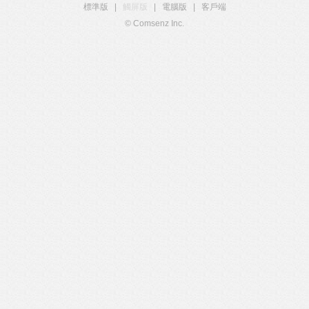
標準版
|
觸屏版
|
電腦版
|
客戶端
© Comsenz Inc.