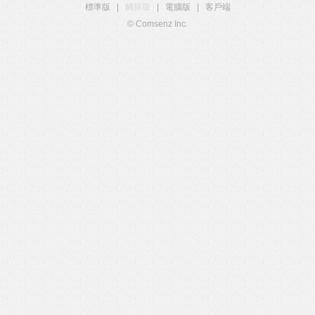
標準版
|
觸屏版
|
電腦版
|
客戶端
© Comsenz Inc.