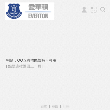
抱歉，QQ互聯功能暫時不可用
[ 點擊這裡返回上一頁 ]
首頁
|
登錄
|
註冊