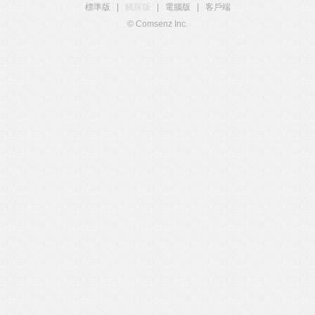
標準版
|
觸屏版
|
電腦版
|
客戶端
© Comsenz Inc.