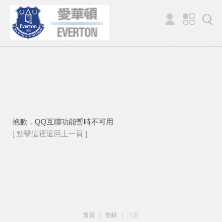
抱歉，QQ互聯功能暫時不可用
[ 點擊這裡返回上一頁 ]
首頁
|
登錄
|
註冊