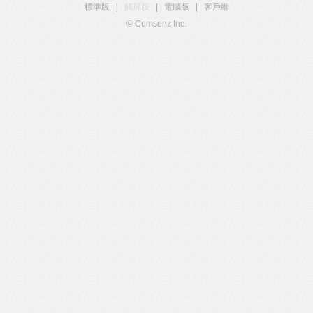
標準版
|
觸屏版
|
電腦版
|
客戶端
© Comsenz Inc.