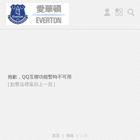
抱歉，QQ互聯功能暫時不可用
[ 點擊這裡返回上一頁 ]
首頁
|
登錄
|
註冊