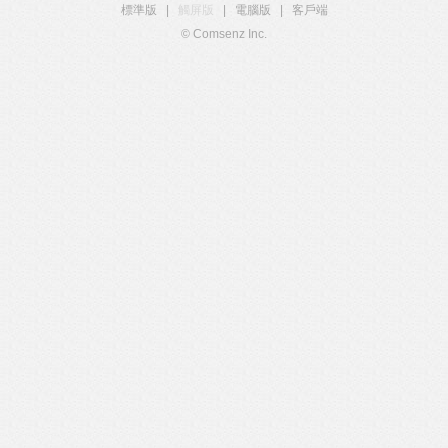
標準版
|
觸屏版
|
電腦版
|
客戶端
© Comsenz Inc.