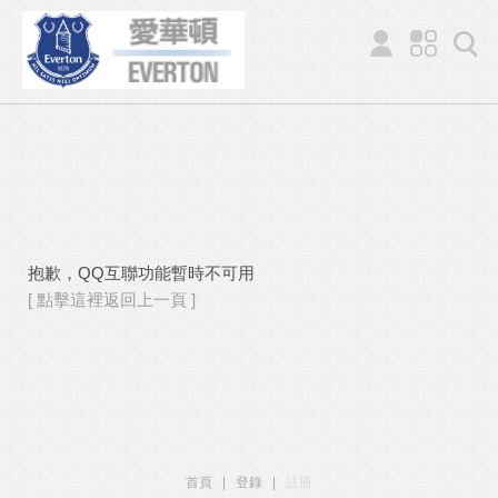
抱歉，QQ互聯功能暫時不可用
[ 點擊這裡返回上一頁 ]
首頁
|
登錄
|
註冊