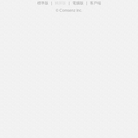
標準版
|
觸屏版
|
電腦版
|
客戶端
© Comsenz Inc.